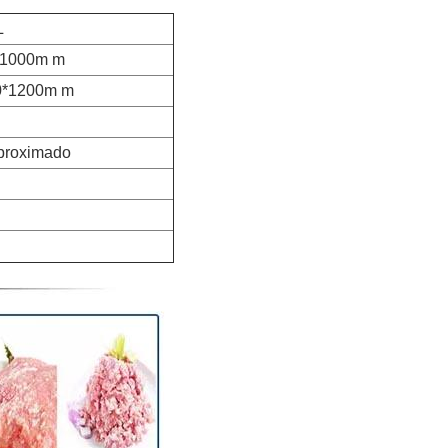
L
*1000m m
0*1200m m
proximado