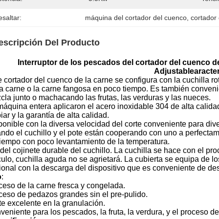
saltar:
máquina del cortador del cuenco
, 
cortador
escripción Del Producto
Interruptor de los pescados del cortador del cuenco 
Adjustablearacter
 cortador del cuenco de la carne se configura con la cuchilla rot
la carne o la carne fangosa en poco tiempo. Es también convenie
cla junto o machacando las frutas, las verduras y las nueces.
máquina entera aplicaron el acero inoxidable 304 de alta calidad
iar y la garantía de alta calidad.
ponible con la diversa velocidad del corte conveniente para div
ando el cuchillo y el pote están cooperando con uno a perfectam
tiempo con poco levantamiento de la temperatura.
del cojinete durable del cuchillo. La cuchilla se hace con el pr
ículo, cuchilla aguda no se agrietará. La cubierta se equipa de 
ional con la descarga del dispositivo que es conveniente de de
o
:
ceso de la carne fresca y congelada.
ceso de pedazos grandes sin el pre-pulido.
te excelente en la granulación.
eniente para los pescados, la fruta, la verdura, y el proceso de