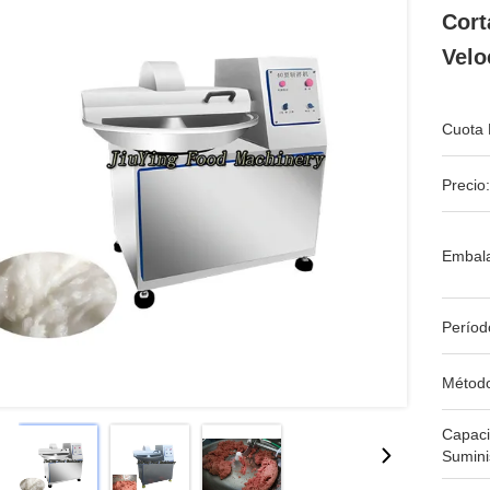
Cort
Velo
Cuota 
Precio:
Embala
Períod
Métod
Capac
Sumini