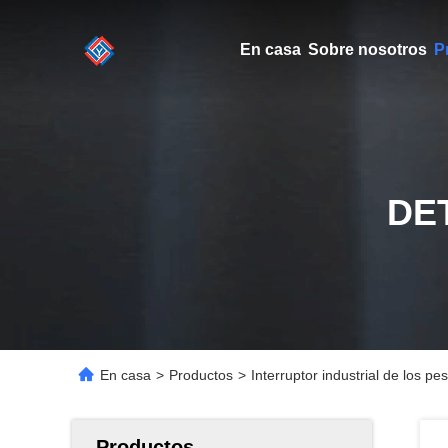
En casa
Sobre nosotros
P
DE
En casa
>
Productos
>
Interruptor industrial de los p
Productos