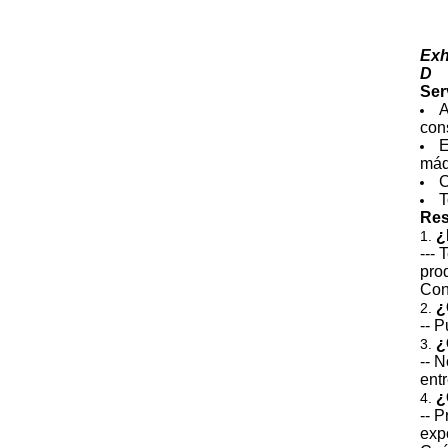
Exh
D
Ser
A
con
E
máq
C
T
Res
¿
1.
---
pro
Con
¿
2.
-- 
¿
3.
-- 
entr
¿
4.
-- 
exp