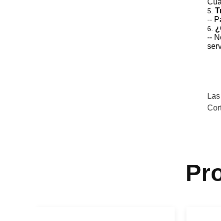
Cuá
T
5.
-- 
¿
6.
-- 
ser
Las
Cor
Pr