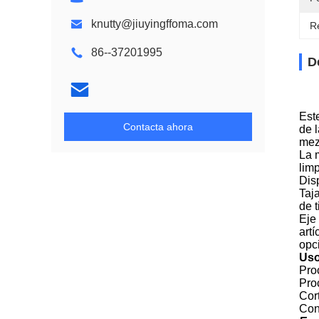
knutty@jiuyingffoma.com
Re
86--37201995
D
Este
Contacta ahora
de 
mez
La 
limp
Dis
Taj
de 
Eje 
art
opc
Us
Pro
Pro
Cor
Conv