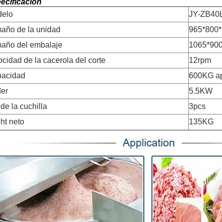
ecificación
elo
JY-ZB40
año de la unidad
965*800
año del embalaje
1065*90
ocidad de la cacerola del corte
12rpm
acidad
600KG a
er
5.5KW
 de la cuchilla
3pcs
ht neto
135KG