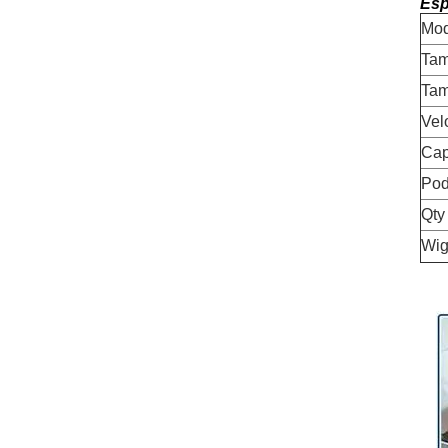
Esp
Mod
Tam
Tam
Vel
Cap
Pod
Qty
Wig