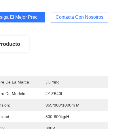
iga El Mejor Precio
Contacta Con Nosotros
Producto
re De La Marca
Jiu Ying
ro De Modelo
JY-ZB40L
sión:
965*800*1000m M
idad:
500-800kg/h
ón:
380V