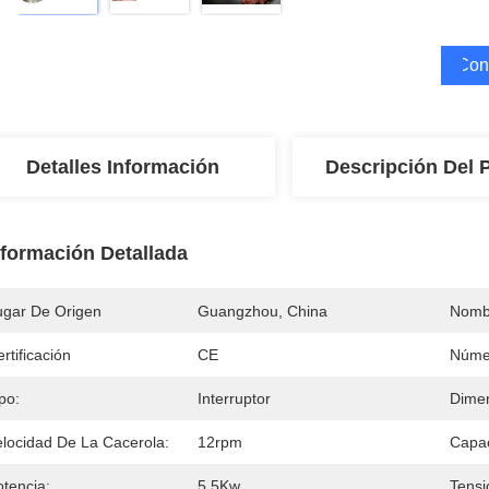
Cons
Detalles Información
Descripción Del 
nformación Detallada
ugar De Origen
Guangzhou, China
Nomb
rtificación
CE
Núme
po:
Interruptor
Dimen
elocidad De La Cacerola:
12rpm
Capac
otencia:
5.5Kw
Tensi