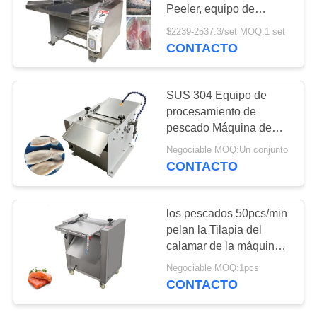
Peeler, equipo de
CASOS
proceso de la piel de los
$2239-2537.3/set MOQ:1 set
pescados
CONTACTO
42
DE
Máquina del vaso
TRABAJO
SUS 304 Equipo de
del vacío
procesamiento de
EL
pescado Máquina de
BLOG
exfoliación de la piel del
Negociable MOQ:Un conjunto
salmón
CONTACTO
SOLICITAR
14
UNA CITA
los pescados 50pcs/min
máquina para
pelan la Tilapia del
calamar de la máquina
MAPA
ablandar la carne
del retiro que pela la
Negociable MOQ:1pcs
DEL
máquina de proceso de
CONTACTO
limpieza
SITIO