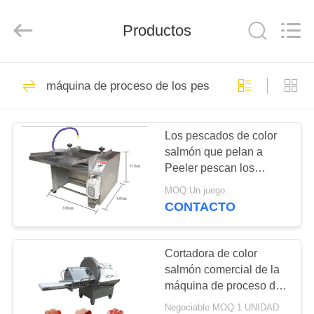
-
2026
Guangzhou
Jiuying
Productos
Food
Machinery
Co.,Ltd.
All
EN
Rights
255
Reserved.
máquina de proceso de los pescados
CASA
máquina de la
elaboración de la
Los pescados de color
PRODUCTOS
salmón que pelan a
carne
Peeler pescan los
ESPECTÁCULO
pedazos/minuto de la
MOQ:Un juego
capacidad de máquina
VR
CONTACTO
de proceso 15-30
213
Cortadora industrial
SOBRE
Cortadora de color
salmón comercial de la
NOSOTROS
de la carne
máquina de proceso de
los pescados con el
Negociable MOQ:1 UNIDAD