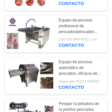
RECORRIDO
grueso ajustable
CONTACTO
POR
LA
Equipo de proceso
78
FÁBRICA
profesional de
máquina para cortar
pescados/pescados
industriales que pelan la
carne
USD 555-9999 MOQ:1 set
CONTROL
máquina
CONTACTO
DE
CALIDAD
Equipo de proceso
automático de
CONTACTA
pescados, eficacia alta
130
congelada de la
CON
Negociable MOQ:1 UNIDAD
la banda de la carne
rebanadora de los
CONTACTO
NOSOTROS
pescados
vio
Pesque la peladora de
NOTICIAS
la piel/los pescados