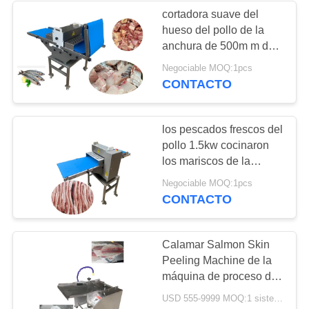
cortadora suave del
POLÍTICA
hueso del pollo de la
27
anchura de 500m m de
DE
cortador del cuenco
los pescados del
Negociable MOQ:1pcs
PRIVACIDAD
cortador fresco de los
CONTACTO
de la carne
mariscos
los pescados frescos del
pollo 1.5kw cocinaron
los mariscos de la
cortadora de la carne
32
Negociable MOQ:1pcs
que cortaban la
CONTACTO
máquina de la
maquinaria
máquina de picar
Calamar Salmon Skin
Peeling Machine de la
carne de la carne
máquina de proceso de
los pescados del
USD 555-9999 MOQ:1 sistema
removedor de la piel