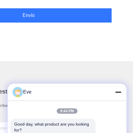
Envío
stro boletín
Eve
ríbete a nuestro boletín para obtener descuentos y
9:44 PM
.
Good day, what product are you looking 
for?