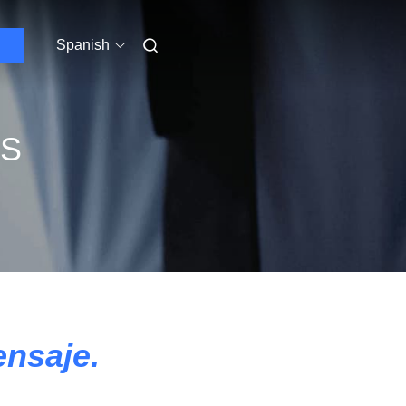
Spanish
OS
nsaje.