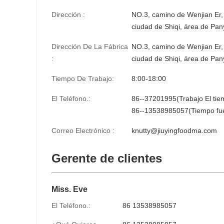
Dirección :
NO.3, camino de Wenjian Er, 
ciudad de Shiqi, área de P
Dirección De La Fábrica
NO.3, camino de Wenjian Er, 
:
ciudad de Shiqi, área de P
Tiempo De Trabajo:
8:00-18:00
El Teléfono.:
86--37201995(Trabajo El tie
86--13538985057(Tiempo fuer
Correo Electrónico :
knutty@jiuyingfoodma.com
Gerente de clientes
Miss. Eve
El Teléfono.:
86 13538985057