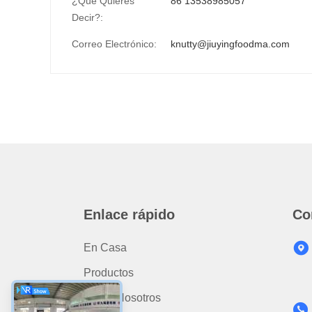
¿Qué Quieres
86 13538985057
Decir?:
Correo Electrónico:
knutty@jiuyingfoodma.com
Enlace rápido
Co
En Casa
Productos
Sobre Nosotros