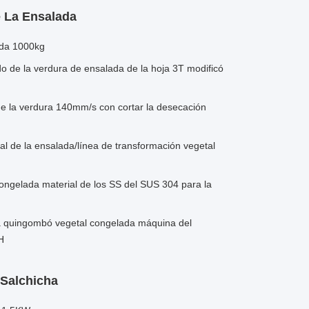
 La Ensalada
ada 1000kg
do de la verdura de ensalada de la hoja 3T modificó
de la verdura 140mm/s con cortar la desecación
l de la ensalada/línea de transformación vegetal
ongelada material de los SS del SUS 304 para la
a quingombó vegetal congelada máquina del
H
Salchicha