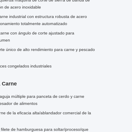
quierda máquina de corte de sierra de banda de
ón de acero inoxidable
rne industrial con estructura robusta de acero
cionamiento totalmente automatizado
carne con ángulo de corte ajustado para
lumen
te único de alto rendimiento para carne y pescado
ces congelados industriales
a Carne
guja múltiple para panceta de cerdo y carne
cesador de alimentos
ne de la eficacia alta/ablandador comercial de la
 filete de hamburguesa para soltar/proceso/que