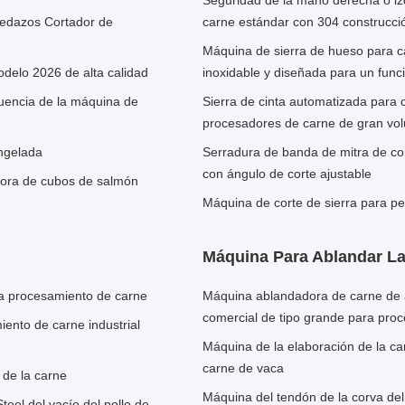
Seguridad de la mano derecha o iz
pedazos Cortador de
carne estándar con 304 construcci
Máquina de sierra de hueso para ca
delo 2026 de alta calidad
inoxidable y diseñada para un fun
ecuencia de la máquina de
Sierra de cinta automatizada para 
procesadores de carne de gran vo
ngelada
Serradura de banda de mitra de cor
con ángulo de corte ajustable
dora de cubos de salmón
Máquina de corte de sierra para pe
Máquina Para Ablandar L
ra procesamiento de carne
Máquina ablandadora de carne de a
comercial de tipo grande para pro
ento de carne industrial
Máquina de la elaboración de la car
carne de vaca
 de la carne
Máquina del tendón de la corva del
teel del vacío del pollo de