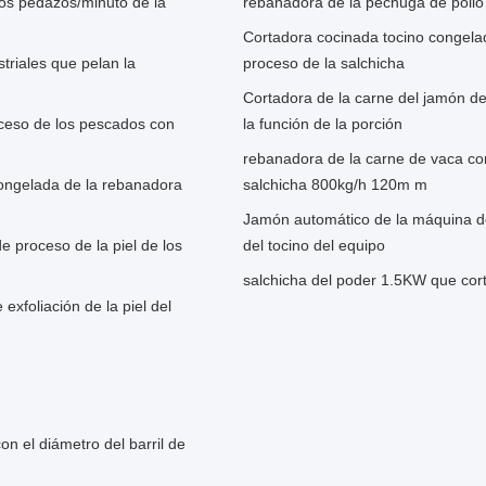
os pedazos/minuto de la
rebanadora de la pechuga de poll
Cortadora cocinada tocino congelad
riales que pelan la
proceso de la salchicha
Cortadora de la carne del jamón de
ceso de los pescados con
la función de la porción
rebanadora de la carne de vaca co
congelada de la rebanadora
salchicha 800kg/h 120m m
Jamón automático de la máquina de 
e proceso de la piel de los
del tocino del equipo
salchicha del poder 1.5KW que cort
foliación de la piel del
n el diámetro del barril de