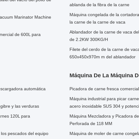
ablanda de la fibra de la carne
Máquina congelada de la cortador
 Vacuum Marinator Machine
la carne de la carne de vaca
Ablandador de la carne de vaca del 
mercial de 600L para
de 2.2KW 300KG/H
Filete del cerdo de la carne de va
650x450x970m m del ablandador
Máquina De La Máquina De
descargadora automática
Picadora de carne fresca comercia
Máquina industrial para picar car
ngibre y las verduras
acero inoxidable SUS 304 y poten
arnes 120L para
Máquina Mezcladora y Picadora de
Perforada de 118 MM
e los pescados del equipo
Máquina de moler de carne congel