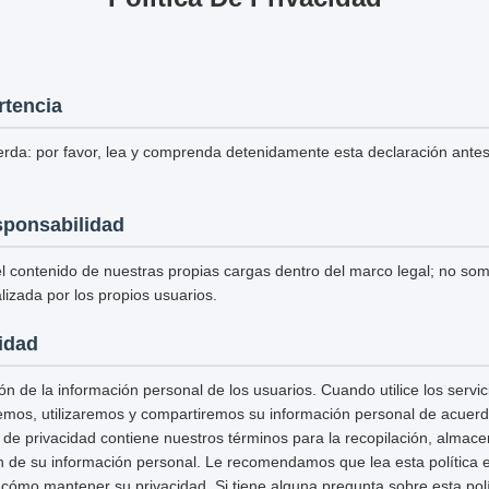
rtencia
erda: por favor, lea y comprenda detenidamente esta declaración antes d
sponsabilidad
 contenido de nuestras propias cargas dentro del marco legal; no so
lizada por los propios usuarios.
cidad
n de la información personal de los usuarios. Cuando utilice los servi
remos, utilizaremos y compartiremos su información personal de acuerdo
ca de privacidad contiene nuestros términos para la recopilación, almac
n de su información personal. Le recomendamos que lea esta política e
ómo mantener su privacidad. Si tiene alguna pregunta sobre esta polít