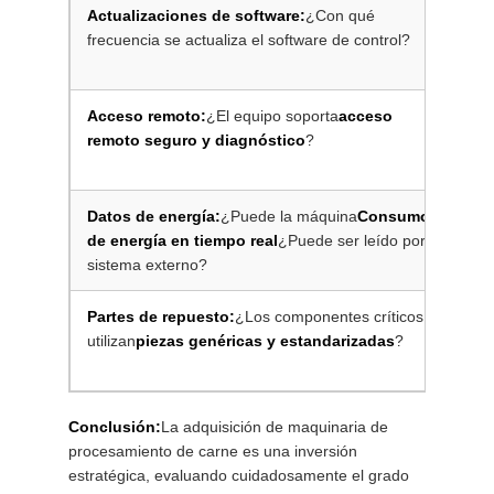
Actualizaciones de software:
¿Con qué
A
frecuencia se actualiza el software de control?
r
t
Acceso remoto:
¿El equipo soporta
acceso
R
remoto seguro y diagnóstico
?
y
p
Datos de energía:
¿Puede la máquina
Consumo
P
de energía en tiempo real
¿Puede ser leído por un
d
sistema externo?
p
Partes de repuesto:
¿Los componentes críticos
R
utilizan
piezas genéricas y estandarizadas
?
m
d
Conclusión:
La adquisición de maquinaria de
procesamiento de carne es una inversión
estratégica, evaluando cuidadosamente el grado