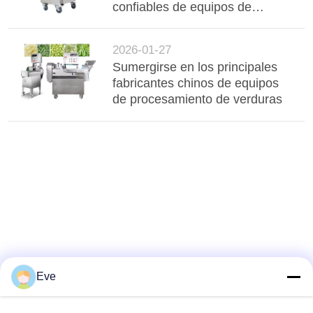
confiables de equipos de
procesamiento de vegetales: 4
dimensiones clave para una
2026-01-27
selección precisa
Sumergirse en los principales
fabricantes chinos de equipos
de procesamiento de verduras
Eve