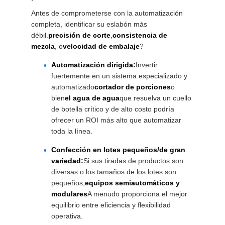
Antes de comprometerse con la automatización
completa, identificar su eslabón más
débil.
precisión de corte
,
consistencia de
mezcla
, o
velocidad de embalaje
?
Automatización dirigida:
Invertir
fuertemente en un sistema especializado y
automatizado
cortador de porciones
o
bien
el agua de agua
que resuelva un cuello
de botella crítico y de alto costo podría
ofrecer un ROI más alto que automatizar
toda la línea.
Confección en lotes pequeños/de gran
variedad:
Si sus tiradas de productos son
diversas o los tamaños de los lotes son
pequeños,
equipos semiautomáticos y
modulares
A menudo proporciona el mejor
equilibrio entre eficiencia y flexibilidad
operativa.