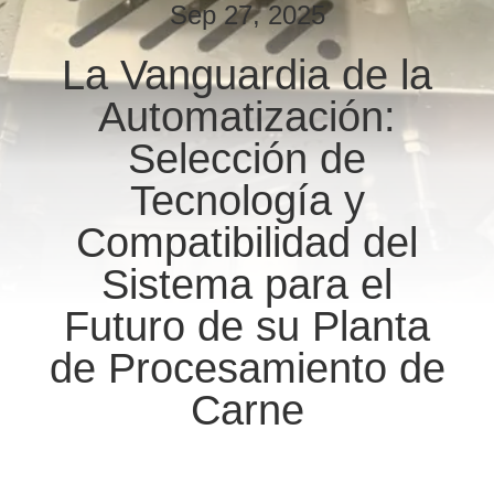
RECORRIDO
Sep 27, 2025
POR
La Vanguardia de la
LA
Automatización:
FÁBRICA
Selección de
CONTROL
Tecnología y
DE
Compatibilidad del
CALIDAD
Sistema para el
Futuro de su Planta
CONTACTA
de Procesamiento de
CON
NOSOTROS
Carne
NOTICIAS