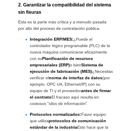
2. Garantizar la compatibilidad del sistema
sin fisuras
Esta es la parte más crítica y a menudo pasada
por alto del proceso de contratación pública.
Integración ERP/MES:
¿Puede el
controlador lógico programable (PLC) de la
nueva máquina comunicarse eficazmente
con su
Planificación de recursos
empresariales (ERP)
o bien
Sistema de
ejecución de fabricación (MES)
¿Necesitas
verificar el
norma de interfaz de datos
(por
ejemplo, OPC UA, Ethernet/IP) con su
equipo de TI y el proveedor
antes de firmar
el contrato
El fracaso aquí resulta en
costosos "silos de información".
Protocolos normalizados:
Favor equipo
que utiliza
protocolos de comunicación
estándar de la industria
Esto hace que la