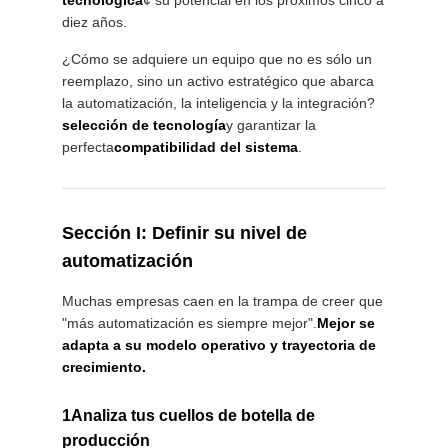
tecnológica
¢ su potencial en los próximos cinco a
PRIVACIDAD
diez años.
¿Cómo se adquiere un equipo que no es sólo un
reemplazo, sino un activo estratégico que abarca
la automatización, la inteligencia y la integración?
selección de tecnología
y garantizar la
perfecta
compatibilidad del sistema
.
Sección I: Definir su nivel de
automatización
Muchas empresas caen en la trampa de creer que
"más automatización es siempre mejor".
Mejor se
adapta a su modelo operativo y trayectoria de
crecimiento.
1Analiza tus cuellos de botella de
producción