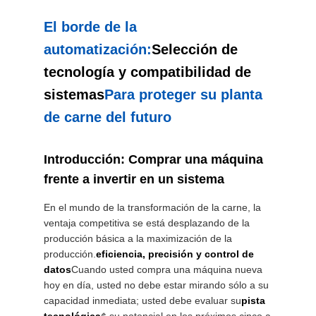
CASOS
El borde de la
automatización:
Selección de
DE
tecnología y compatibilidad de
TRABAJO
sistemas
Para proteger su planta
de carne del futuro
SOLICITAR
UNA CITA
Introducción: Comprar una máquina
frente a invertir en un sistema
MAPA
DEL
En el mundo de la transformación de la carne, la
ventaja competitiva se está desplazando de la
SITIO
producción básica a la maximización de la
producción.
eficiencia, precisión y control de
datos
Cuando usted compra una máquina nueva
POLÍTICA
hoy en día, usted no debe estar mirando sólo a su
DE
capacidad inmediata; usted debe evaluar su
pista