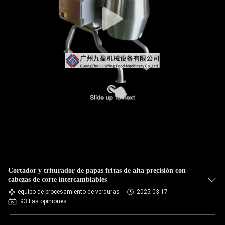
RECORRIDO
POR
LA
FÁBRICA
CONTROL
DE
CALIDAD
CONTACTA
CON
Cortador y triturador de papas fritas de alta precisión con
NOSOTROS
cabezas de corte intercambiables
equipo de procesamiento de verduras
2025-03-17
93 Las opiniones
NOTICIAS