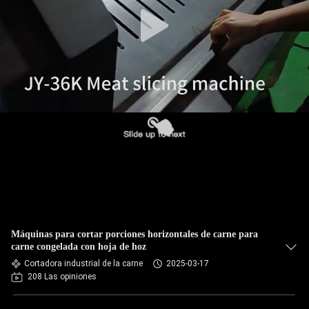
RECORRIDO
POR
LA
FÁBRICA
CONTROL
DE
CALIDAD
CONTACTA
CON
Máquinas para cortar porciones horizontales de carne para
NOSOTROS
carne congelada con hoja de hoz
Cortadora industrial de la carne
2025-03-17
208 Las opiniones
NOTICIAS